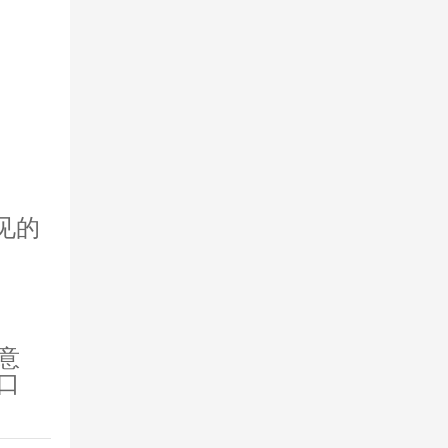
见的
意
口