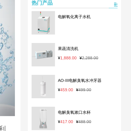
热门产品
电解氧化离子水机
果蔬清洗机
原
当
¥
1,888.00
¥
2,288.00
价
前
为：
价
¥2,288.00。
格
AO-III电解臭氧水冲牙器
为：
¥1,888.00。
原
当
¥
459.00
¥
499.00
价
前
为：
价
¥499.00。
格
电解臭氧漱口水杯
为：
¥459.00。
原
当
¥
417.00
¥
488.00
利
价
前