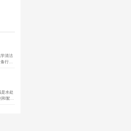
化学清洁
设备行业
域是水处
剂和絮凝
用水、生
其他水处
理游泳池