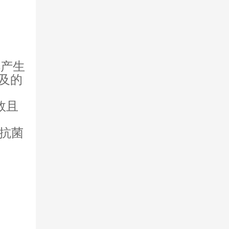
解产生
及的
效且
的抗菌