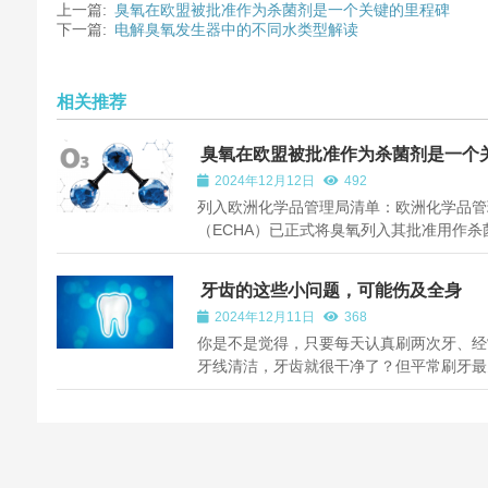
上一篇:
臭氧在欧盟被批准作为杀菌剂是一个关键的里程碑
下一篇:
电解臭氧发生器中的不同水类型解读
相关推荐
臭氧在欧盟被批准作为杀菌剂是一个
的里程碑
2024年12月12日
492
列入欧洲化学品管理局清单：欧洲化学品管
（ECHA）已正式将臭氧列入其批准用作杀
的活性物质清单。这一决定验证了臭氧的有
和安全性，允许其在欧盟的各种应用中使用
牙齿的这些小问题，可能伤及全身
为电解臭氧水清洗、臭氧水牙线等产品的工
2024年12月11日
368
我们很高兴了解到欧洲化学品管理局清...
你是不是觉得，只要每天认真刷两次牙、经
牙线清洁，牙齿就很干净了？但平常刷牙最
除70%的牙菌斑 大家最为熟知的口腔疾病
炎，所谓牙周炎就是牙齿周围组织的慢性炎
医学上也成为牙周病。发病原因主要是不讲
腔卫生、不刷牙或刷牙方法不科学。 ...