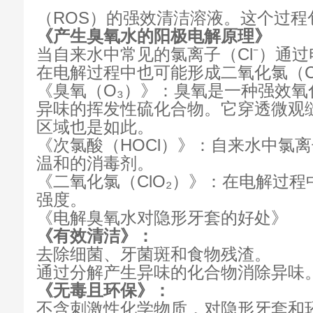
（ROS）的强效清洁溶液。这个过程
《产生臭氧水的阳极电解原理》
当自来水中常见的氯离子（Cl⁻）通过
在电解过程中也可能形成二氧化氯（Cl
《臭氧（O₃）》：臭氧是一种强效
异味的挥发性硫化合物。它穿透微观
区域也是如此。
《次氯酸（HOCl）》：自来水中氯
温和的消毒剂。
《二氧化氯（ClO₂）》：在电解过
强度。
《电解臭氧水对隐形牙套的好处》
《有效清洁》：
去除细菌、牙菌斑和食物残渣。
通过分解产生异味的化合物消除异味
《无毒且环保》：
不含刺激性化学物质，对隐形牙套和