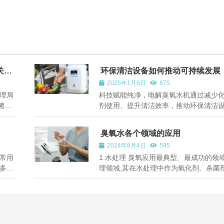
关键
环保清洁设备如何推动可持续发展
2025年1月6日
675
理局
科技赋能纯净，电解臭氧水机通过减少
菌剂
剂使用、提升清洁效率，推动环保清洁
效性
向绿色智能方向发展。
。作
臭氧水各个领域的应用
厂，
2024年9月4日
595
常用
1.水处理 臭氧应用最典型、最成功的领
多清
理领域,其在水处理中作为氧化剂、杀菌
是牙周
剂得到世界的认可臭氧不仅可以用于饮
症，
活污水、工业废水的处理,还广泛应用于
究口
理领域。目前欧美等国普遍采用臭氧处
水,技术已十分成熟。臭氧可用于养...