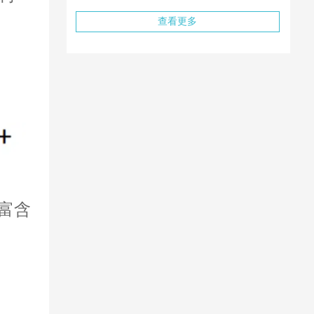
为：
价
查看更多
¥488.00。
格
为：
¥417.00。
富含