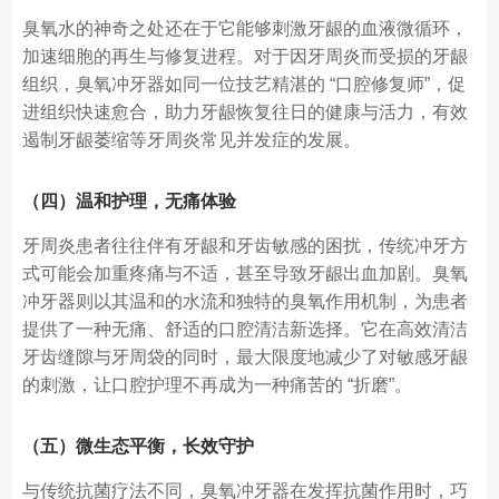
臭氧水的神奇之处还在于它能够刺激牙龈的血液微循环，
加速细胞的再生与修复进程。对于因牙周炎而受损的牙龈
组织，臭氧冲牙器如同一位技艺精湛的 “口腔修复师”，促
进组织快速愈合，助力牙龈恢复往日的健康与活力，有效
遏制牙龈萎缩等牙周炎常见并发症的发展。
（四）温和护理，无痛体验
牙周炎患者往往伴有牙龈和牙齿敏感的困扰，传统冲牙方
式可能会加重疼痛与不适，甚至导致牙龈出血加剧。臭氧
冲牙器则以其温和的水流和独特的臭氧作用机制，为患者
提供了一种无痛、舒适的口腔清洁新选择。它在高效清洁
牙齿缝隙与牙周袋的同时，最大限度地减少了对敏感牙龈
的刺激，让口腔护理不再成为一种痛苦的 “折磨”。
（五）微生态平衡，长效守护
与传统抗菌疗法不同，臭氧冲牙器在发挥抗菌作用时，巧