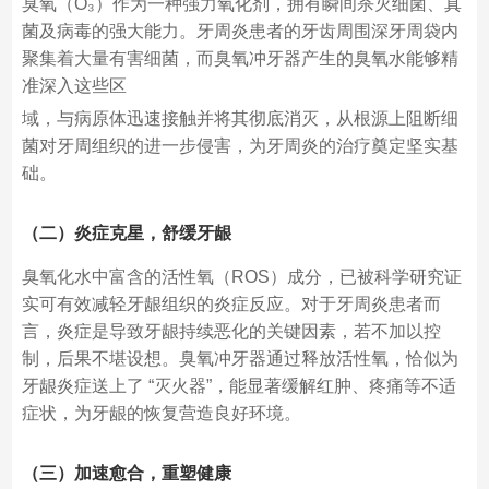
臭氧（O₃）作为一种强力氧化剂，拥有瞬间杀灭细菌、真
菌及病毒的强大能力。牙周炎患者的牙齿周围深牙周袋内
聚集着大量有害细菌，而臭氧冲牙器产生的臭氧水能够精
准深入这些区
域，与病原体迅速接触并将其彻底消灭，从根源上阻断细
菌对牙周组织的进一步侵害，为牙周炎的治疗奠定坚实基
础。
（二）炎症克星，舒缓牙龈
臭氧化水中富含的活性氧（ROS）成分，已被科学研究证
实可有效减轻牙龈组织的炎症反应。对于牙周炎患者而
言，炎症是导致牙龈持续恶化的关键因素，若不加以控
制，后果不堪设想。臭氧冲牙器通过释放活性氧，恰似为
牙龈炎症送上了 “灭火器”，能显著缓解红肿、疼痛等不适
症状，为牙龈的恢复营造良好环境。
（三）加速愈合，重塑健康