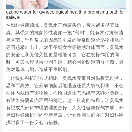
ozone water for gynecological health a promising path for
safe, e
在妇科健康领域，臭氧水正崭露头角，带来诸多显著优
势。其强大的抗菌特性犹如一把 “利剑”，能有效对抗细菌
与真菌，针对常见的因感染引发的异常阴道分泌物和瘙痒
等问题精准出击。对于孕期女性等敏感群体而言，臭氧水
的安全性和无侵入性更是难能可贵，它在发挥作用的同
时，可最大程度减少副作用，精心呵护阴道菌群平衡，避
免对母体与胎儿造成不良影响。
与传统妇科护理方式相比，臭氧水无毒且对黏膜无刺激，
温和而高效。它分解细菌后能迅速还原为氧气和水，不会
在体内残留有害物质，不给阴道生态系统带来额外负担，
有效维持阴道内环境的稳定。这一神奇的特质，让臭氧水
有望成为妇科护理的理想选择，为女性健康保驾护航，开
启妇科健康护理的全新篇章，让女性朋友们在面对妇科困
扰时多了一份安心与信赖。