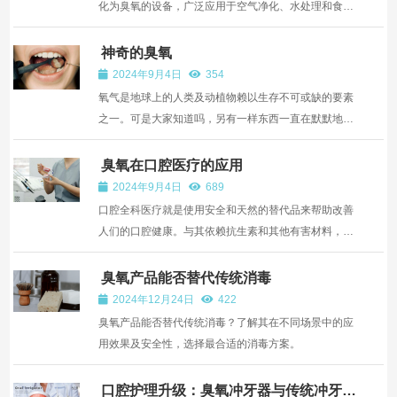
化为臭氧的设备，广泛应用于空气净化、水处理和食品
保鲜等领域。
神奇的臭氧
2024年9月4日
354
氧气是地球上的人类及动植物赖以生存不可或缺的要素
之一。可是大家知道吗，另有一样东西一直在默默地为
我们在地球上的生存、延续和发展提供着有效的保护，
像一张保护伞在距地面15-25公里的大气层外吸收太阳
臭氧在口腔医疗的应用
的强烈紫外线辐射，为我们提供宜居的生活环境，这就
2024年9月4日
689
是由臭...
口腔全科医疗就是使用安全和天然的替代品来帮助改善
人们的口腔健康。与其依赖抗生素和其他有害材料，口
腔全科医疗通常会将牙科替代治疗（如臭氧疗法）纳入
他们的日常实践中 口腔全科医疗就是使用安全和天然的
臭氧产品能否替代传统消毒
替代品来帮助改善人们的口腔健康。与其依赖抗生素
2024年12月24日
422
和...
臭氧产品能否替代传统消毒？了解其在不同场景中的应
用效果及安全性，选择最合适的消毒方案。
口腔护理升级：臭氧冲牙器与传统冲牙器