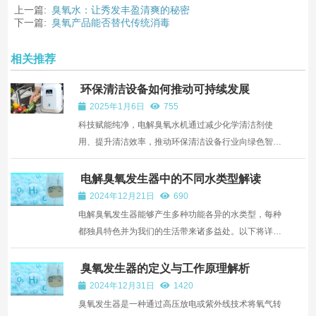
上一篇:
臭氧水：让秀发丰盈清爽的秘密
下一篇:
臭氧产品能否替代传统消毒
相关推荐
环保清洁设备如何推动可持续发展
2025年1月6日
755
科技赋能纯净，电解臭氧水机通过减少化学清洁剂使
用、提升清洁效率，推动环保清洁设备行业向绿色智能
方向发展。
电解臭氧发生器中的不同水类型解读
2024年12月21日
690
电解臭氧发生器能够产生多种功能各异的水类型，每种
都独具特色并为我们的生活带来诸多益处。以下将详细
介绍这些水类型： 结论： 电解臭氧发生器产生的臭氧
水、氢分子水、过氧化氢和氯离子水在不同领域都有
臭氧发生器的定义与工作原理解析
着...
2024年12月31日
1420
臭氧发生器是一种通过高压放电或紫外线技术将氧气转