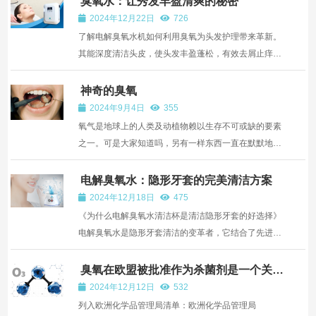
臭氧水：让秀发丰盈清爽的秘密
2024年12月22日
726
了解电解臭氧水机如何利用臭氧为头发护理带来革新。
其能深度清洁头皮，使头发丰盈蓬松，有效去屑止痒，
平衡头皮油脂，舒缓脂溢性皮炎等症状，为头发与头皮
健康提供天然有效解决方案。
神奇的臭氧
2024年9月4日
355
氧气是地球上的人类及动植物赖以生存不可或缺的要素
之一。可是大家知道吗，另有一样东西一直在默默地为
我们在地球上的生存、延续和发展提供着有效的保护，
像一张保护伞在距地面15-25公里的大气层外吸收太阳
电解臭氧水：隐形牙套的完美清洁方案
的强烈紫外线辐射，为我们提供宜居的生活环境，这就
2024年12月18日
475
是由臭...
《为什么电解臭氧水清洁杯是清洁隐形牙套的好选择》
电解臭氧水是隐形牙套清洁的变革者，它结合了先进的
消毒、环境可持续性和便利性。原因如下：《电解臭氧
水的工作原理》 电解臭氧水是通过一种称为阳极电解的
臭氧在欧盟被批准作为杀菌剂是一个关键
的里程碑
方法产生的，将普通的自来水转化为一种富含活性氧 ...
2024年12月12日
532
列入欧洲化学品管理局清单：欧洲化学品管理局