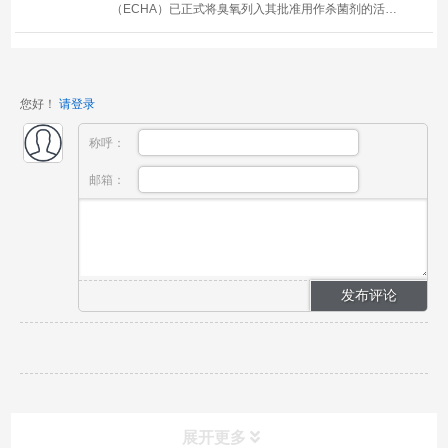
（ECHA）已正式将臭氧列入其批准用作杀菌剂的活性
物质清单。这一决定验证了臭氧的有效性和安全性，允
许其在欧盟的各种应用中使用。作为电解臭氧水清洗、
臭氧水牙线等产品的工厂，我们很高兴了解到欧洲化学
您好！
请登录
品管理局清...
称呼：
邮箱：
展开更多