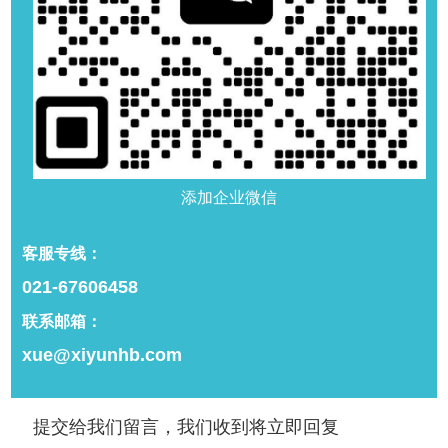
上一篇:
探索3种常见臭氧产品类型
下一篇:
臭氧冲牙器好用吗？用户反馈告诉你答案
相关推荐
臭氧冲牙器好用吗？用户反馈告诉你答
案
2024年12月27日
344
臭氧冲牙器好用吗？用户反馈显示其清洁力强、杀菌率
添加企业微信
高达99.9%，温和水流适合敏感牙龈，是高效口腔护理
的理想选择。
客服专线：
臭氧水冲牙器：牙周炎治疗的完美选择
2024年12月20日
726
021-67606458
臭氧冲牙器，牙周炎护理新利器。凭借超强抗菌、抗
联系邮箱：
炎、促愈合等卓越性能，深入清洁牙周袋，缓解牙龈炎
xue@xiyunhb.com
症，温和无痛。平衡口腔微生物，预防牙菌斑，早晚及
餐后科学使用，有效守护口腔健康，远离牙周炎困扰。
臭氧在欧盟被批准作为杀菌剂是一个关键
的里程碑
2024年12月12日
531
提交给我们留言，我们收到将立即回复
列入欧洲化学品管理局清单：欧洲化学品管理局