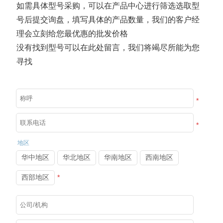
（ECHA）已正式将臭氧列入其批准用作杀菌剂的活性
如需具体型号采购，可以在产品中心进行筛选选取型
物质清单。这一决定验证了臭氧的有效性和安全性，允
号后提交询盘，填写具体的产品数量，我们的客户经
许其在欧盟的各种应用中使用。作为电解臭氧水清洗、
臭氧水：让秀发丰盈清爽的秘密
理会立刻给您最优惠的批发价格
臭氧水牙线等产品的工厂，我们很高兴了解到欧洲化学
2024年12月22日
726
没有找到型号可以在此处留言，我们将竭尽所能为您
品管理局清...
了解电解臭氧水机如何利用臭氧为头发护理带来革新。
寻找
其能深度清洁头皮，使头发丰盈蓬松，有效去屑止痒，
平衡头皮油脂，舒缓脂溢性皮炎等症状，为头发与头皮
健康提供天然有效解决方案。
臭氧杀菌与传统消毒方式的全面对比
*
2024年12月30日
711
臭氧杀菌高效环保，无残留污染，杀菌能力远超传统方
*
式，适用于食品加工、医疗卫生等领域，是理想的消毒
选择。
地区
臭氧水冲牙器：牙周炎治疗的完美选择
华中地区
华北地区
华南地区
西南地区
2024年12月20日
726
西部地区
*
臭氧冲牙器，牙周炎护理新利器。凭借超强抗菌、抗
炎、促愈合等卓越性能，深入清洁牙周袋，缓解牙龈炎
症，温和无痛。平衡口腔微生物，预防牙菌斑，早晚及
餐后科学使用，有效守护口腔健康，远离牙周炎困扰。