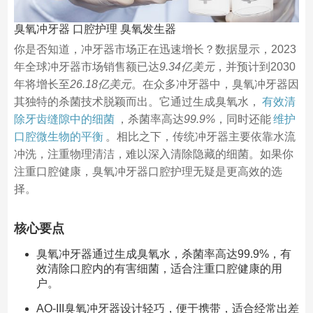
臭氧冲牙器 口腔护理 臭氧发生器
你是否知道，冲牙器市场正在迅速增长？数据显示，2023
年全球冲牙器市场销售额已达
9.34亿美元
，并预计到2030
年将增长至
26.18亿美元
。在众多冲牙器中，臭氧冲牙器因
其独特的杀菌技术脱颖而出。它通过生成臭氧水，
有效清
除牙齿缝隙中的细菌
，杀菌率高达
99.9%
，同时还能
维护
口腔微生物的平衡
。相比之下，传统冲牙器主要依靠水流
冲洗，注重物理清洁，难以深入清除隐藏的细菌。如果你
注重口腔健康，臭氧冲牙器口腔护理无疑是更高效的选
择。
核心要点
臭氧冲牙器通过生成臭氧水，杀菌率高达99.9%，有
效清除口腔内的有害细菌，适合注重口腔健康的用
户。
AO-III臭氧冲牙器设计轻巧，便于携带，适合经常出差