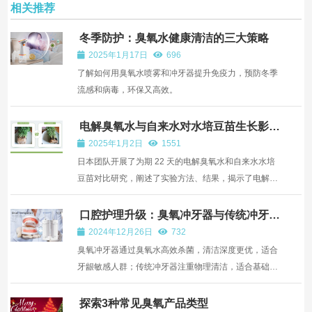
相关推荐
冬季防护：臭氧水健康清洁的三大策略
2025年1月17日
696
了解如何用臭氧水喷雾和冲牙器提升免疫力，预防冬季
流感和病毒，环保又高效。
电解臭氧水与自来水对水培豆苗生长影响
的对比研究及农业应用前景
2025年1月2日
1551
日本团队开展了为期 22 天的电解臭氧水和自来水水培
豆苗对比研究，阐述了实验方法、结果，揭示了电解臭
氧水在农业中的变革潜力，不仅能促进豆苗生长，还能
提升作物质量、助力可持续农业，减少化学物质使用，
口腔护理升级：臭氧冲牙器与传统冲牙器
的对比
为更健康作物和环境带来希望
2024年12月26日
732
臭氧冲牙器通过臭氧水高效杀菌，清洁深度更优，适合
牙龈敏感人群；传统冲牙器注重物理清洁，适合基础口
腔护理需求。
探索3种常见臭氧产品类型