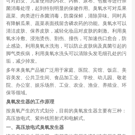
可对妇女、儿童使用的内衣、内裤、尿布、包被等进行杀
菌消毒处理，起到特别明显的保健作用。臭氧水可对瓜果
蔬菜、肉类进行杀菌消毒，防腐保鲜，清除异味。同时具
有降解瓜果、蔬菜表面残留含磷农药的功能。臭氧水可以
清洁皮肤、保养皮肤，减轻化妆品对皮肤的刺激。利用臭
氧水冷敷、浸泡烫伤、割伤、撞伤，可加速伤口愈合，防
止感染。利用臭氧水洗泡，可以防止皮肤病及真菌引起的
脚气类疾病，利用臭氧水洗头可以清除头发毛细孔处的污
垢，减少掉发。
多年来臭氧产品被广泛用于家庭、医院、宾馆、饭店、美
容美发、公共卫生间、食品加工业、学校、幼儿园、敬老
院、办公室、娱乐场所、工业、农业、渔业、养殖业、环
保等领域。
臭氧发生器的工作原理
按臭氧产生的方式划分，目前的臭氧发生器主要有三种：
高压放电式、紫外线照射式和电解式。
一、高压放电式臭氧发生器