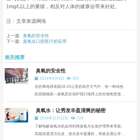
1mg/L以上的量级，相反对人体的健康会带来好处。
注：文章来源网络
上一篇:
臭氧的安全性
下一篇:
臭氧在口腔医疗的应用
相关推荐
臭氧的安全性
2024年9月4日
453
在距离地球表面18-25公里的高空大气中，有一种绿色
的高能物质—臭氧层在保护我们地球上的生物免受侵
害，成为人类来意生存的保护伞。但可惜它离我们太远
了，无法有效地为人类造福。然而，人类今天已经能够
臭氧水：让秀发丰盈清爽的秘密
大量地生产臭氧，并发现了她的诸多神奇功效。 ...
2024年12月22日
726
了解电解臭氧水机如何利用臭氧为头发护理带来革新。
其能深度清洁头皮，使头发丰盈蓬松，有效去屑止痒，