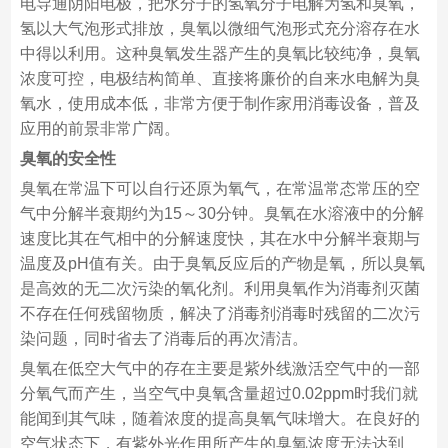
电导通阴阳电极，把水分子的氢氧分子电解为氢和臭氧，
氢以大气泡形式排放，臭氧以微细气泡形式充分溶存在水
中得以利用。这种臭氧发生器产生的臭氧比较纯净，臭氧
浓度可控，电极结构简单、直接将廉价的自来水电解为臭
氧水，使用成本低，非常方便于制作家用消毒设备，普及
应用的前景非常广阔。
臭氧的安全性
臭氧在常温下可以自行还原为氧气，在常温常态常压的空
气中分解半衰期约为15～30分钟。臭氧在水溶液中的分解
速度比其在气相中的分解速度快，其在水中分解半衰期与
温度及pH值有关。由于臭氧反应后的产物是氧，所以臭氧
是高效的无二次污染的氧化剂。利用臭氧作为消毒剂灭菌
不存在任何残留物质，解决了消毒剂消毒时残留的二次污
染问题，同时省去了消毒后的再次清洁。
臭氧在低空大气中的存在主要是紫外线激活空气中的一部
分氧气而产生，当空气中臭氧含量超过0.02ppm时我们就
能闻到其气味，随着浓度的提高臭氧气味增大。在良好的
空气状态下，有紫外光作用所产生的臭氧浓度无法达到