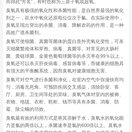
而得此“芳名”，有时也称为三原子氧或超氧。
臭氧具有极强的氧化性和杀菌性能，是自然界最强的氧化
剂之一，在水中氧化还原电位仅次于氟。在实际使用中，
臭氧呈现出突出的杀菌、消毒、降解农药的作用，是一种
高效广谱杀菌剂。
臭氧可使细菌、真菌等菌体的蛋白质外壳氧化变性，可杀
灭细菌繁殖体和芽孢、病毒、真菌等。对常见的大肠杆
菌、粪链球菌、金黄色葡萄球菌等的杀灭率在99％以上，
臭氧还可以杀灭肝炎病毒、感冒病毒等，而健康的细胞具
有强大的平衡酶系统，因而臭氧对健康细胞无害。
臭氧可对空气进行杀菌和净化，在室内空气中弥漫快而均
匀，消毒无死角。可预防疾病交叉感染，清除卧室、客
厅、厨房、卫生间等处的异味。臭氧气体对室内的被褥、
衣物、地毯、衣柜、鞋柜、钱币等具有杀菌、消毒、防
霉、除尘螨的功效。
臭氧最有效的利用方式是将其溶解于水，臭氧水的氧化能
力是氯的两倍以上，杀菌速率是氯的600倍以上。臭氧水