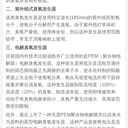
的臭氧浓度相对较低。
二、紫外线式臭氧发生器
该类臭氧发生器是使用特定波长(185mm)的紫外线照射氧
分子，使氧分子分解而产生臭氧。由于紫外线灯管体积
大、臭氧产量低、使用寿命短，所以这种发生器使用范围
较窄，常见于消毒碗柜上使用。
三、电解臭氧发生器
目前国内外技术比较成熟并广泛使用的是PEM（聚合物电
解膜）电解臭氧发生器。这种发生器将低压直流电导通特
制的固态膜电极正负两极的去离子水，使水在特制的阳极
界面上失去电子使氢氧分离，氧在高密度电流作用下获得
能量并聚合成臭氧。这种发生器能制取高纯度（100%）
高浓度（20%）的臭氧，制造成本低，使用和维修简单。
但由于有臭氧电极体积小，臭氧产量无法做大、其用途范
围受到限制。
此外，最近上市了一种无需PEM聚合物电解膜并以自来水
为原料的新型电解臭氧发生器，这种产品直接将低压直流