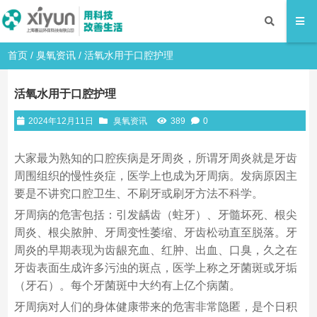
首页
/
臭氧资讯
/ 活氧水用于口腔护理
活氧水用于口腔护理
2024年12月11日
臭氧资讯
389
0
大家最为熟知的口腔疾病是牙周炎，所谓牙周炎就是牙齿
周围组织的慢性炎症，医学上也成为牙周病。发病原因主
要是不讲究口腔卫生、不刷牙或刷牙方法不科学。
牙周病的危害包括：引发龋齿（蛀牙）、牙髓坏死、根尖
周炎、根尖脓肿、牙周变性萎缩、牙齿松动直至脱落。牙
周炎的早期表现为齿龈充血、红肿、出血、口臭，久之在
牙齿表面生成许多污浊的斑点，医学上称之牙菌斑或牙垢
（牙石）。每个牙菌斑中大约有上亿个病菌。
牙周病对人们的身体健康带来的危害非常隐匿，是个日积