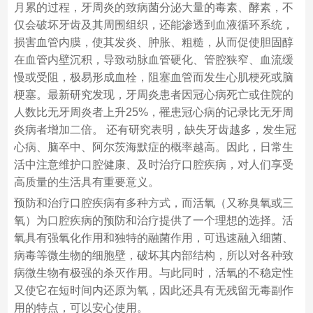
月累的过程，牙周炎的致病菌分泌大量的毒素、酵素，不
仅会破坏牙齿及其周围组织，还能渗透到血液循环系统，
损害血管内膜，使其发炎、肿胀、粗糙，从而促使胆固醇
在血管内壁沉积，导致动脉血管硬化、管腔狭窄、血流缓
慢或受阻，极易形成血栓，阻塞血管而发生心肌梗死或脑
梗塞。最新研究发现，牙周炎患者因冠心病死亡或住院的
人数比无牙周炎者上升25%，罹患冠心病的记录比无牙周
炎病者增加二倍。 还有研究表明，缺失牙齿越多，发生冠
心病、脑卒中、阿尔茨海默症的概率越高。因此，日常生
活中注意维护口腔健康、及时治疗口腔疾病，对人们享受
高质量的生活具有重要意义。
预防和治疗口腔疾病有多种方式，而活氧（又称臭氧或三
氧）为口腔疾病的预防和治疗提供了一个理想的选择。活
氧具有强氧化作用和独特的融菌作用，可迅速融入细菌、
病毒等微生物的细胞壁，破坏其内部结构，所以对各种致
病微生物有极强的杀灭作用。与此同时，活氧的不稳定性
又使它在短时间内还原为氧，因此还具有无残留无毒副作
用的特点，可以安心使用。