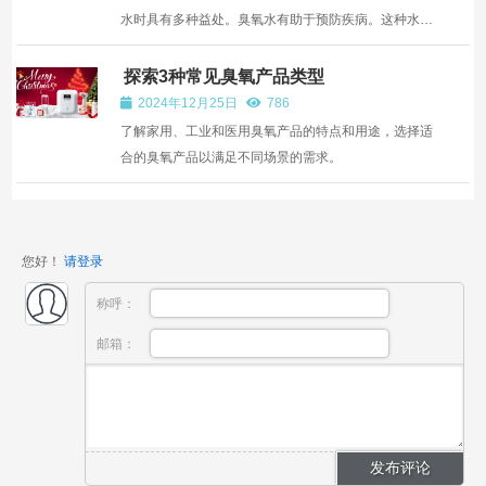
水时具有多种益处。臭氧水有助于预防疾病。这种水还
可以帮助治疗炎症，防止感染，尤其是牙科手术引起的
感染。 臭氧水和炎症 2014 年 9 月发表在《生物医学报
探索3种常见臭氧产品类型
告》上的一项研究调查了臭氧水对小鼠急...
2024年12月25日
786
了解家用、工业和医用臭氧产品的特点和用途，选择适
合的臭氧产品以满足不同场景的需求。
您好！
请登录
称呼：
邮箱：