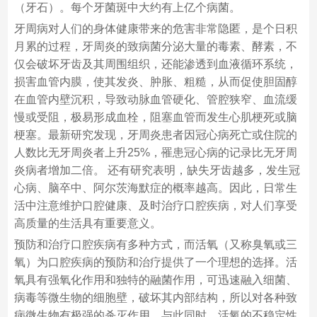
（牙石）。每个牙菌斑中大约有上亿个病菌。
牙周病对人们的身体健康带来的危害非常隐匿，是个日积
月累的过程，牙周炎的致病菌分泌大量的毒素、酵素，不
仅会破坏牙齿及其周围组织，还能渗透到血液循环系统，
损害血管内膜，使其发炎、肿胀、粗糙，从而促使胆固醇
在血管内壁沉积，导致动脉血管硬化、管腔狭窄、血流缓
慢或受阻，极易形成血栓，阻塞血管而发生心肌梗死或脑
梗塞。最新研究发现，牙周炎患者因冠心病死亡或住院的
人数比无牙周炎者上升25%，罹患冠心病的记录比无牙周
炎病者增加二倍。 还有研究表明，缺失牙齿越多，发生冠
心病、脑卒中、阿尔茨海默症的概率越高。因此，日常生
活中注意维护口腔健康、及时治疗口腔疾病，对人们享受
高质量的生活具有重要意义。
预防和治疗口腔疾病有多种方式，而活氧（又称臭氧或三
氧）为口腔疾病的预防和治疗提供了一个理想的选择。活
氧具有强氧化作用和独特的融菌作用，可迅速融入细菌、
病毒等微生物的细胞壁，破坏其内部结构，所以对各种致
病微生物有极强的杀灭作用。与此同时，活氧的不稳定性