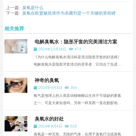
上一篇:
臭氧是什么
下一篇:
臭氧在欧盟被批准作为杀菌剂是一个关键的里程碑
相关推荐
电解臭氧水：隐形牙套的完美清洁方案
2024年12月18日
473
《为什么电解臭氧水清洁杯是清洁隐形牙套的好选择》
电解臭氧水是隐形牙套清洁的变革者，它结合了先进的
消毒、环境可持续性和便利性。原因如下：《电解臭氧
水的工作原理》 电解臭氧水是通过一种称为阳极电解的
神奇的臭氧
方法产生的，将普通的自来水转化为一种富含活性氧 ...
2024年9月4日
354
氧气是地球上的人类及动植物赖以生存不可或缺的要素
之一。可是大家知道吗，另有一样东西一直在默默地为
我们在地球上的生存、延续和发展提供着有效的保护，
像一张保护伞在距地面15-25公里的大气层外吸收太阳
臭氧水的好处
的强烈紫外线辐射，为我们提供宜居的生活环境，这就
2024年9月4日
533
是由臭...
臭氧是一种无色、无味的气体，在用于臭氧疗法或臭氧