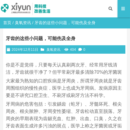
首页
/
臭氧资讯
/ 牙齿的这些小问题，可能伤及全身
牙齿的这些小问题，可能伤及全身
2024年12月11日
臭氧资讯
404
0
你是不是觉得，只要每天认真刷两次牙、经常用牙线清
洁，牙齿就很干净了？但平常刷牙最多清除70%的牙菌斑
大家最为熟知的口腔疾病是牙周炎，所谓牙周炎就是牙齿
周围组织的慢性炎症，医学上也成为牙周病。发病原因主
要是不讲究口腔卫生、不刷牙或刷牙方法不科学。
牙周病的危害包括：引发龋齿（蛀牙）、牙髓坏死、根尖
周炎、根尖脓肿、牙周变性萎缩、牙齿松动直至脱落。牙
周炎的早期表现为齿龈充血、红肿、出血、口臭，久之在
牙齿表面生成许多污浊的斑点，医学上称之牙菌斑或牙垢