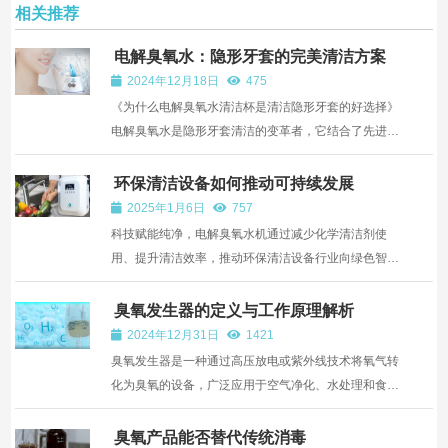
相关推荐
电解臭氧水：隐形牙套的完美清洁方案
2024年12月18日
475
《为什么电解臭氧水清洁杯是清洁隐形牙套的好选择》
电解臭氧水是隐形牙套清洁的变革者，它结合了先进的
消毒、环境可持续性和便利性。原因如下：《电解臭氧
水的工作原理》 电解臭氧水是通过一种称为阳极电解的
环保清洁设备如何推动可持续发展
方法产生的，将普通的自来水转化为一种富含活性氧 ...
2025年1月6日
757
科技赋能纯净，电解臭氧水机通过减少化学清洁剂使
用、提升清洁效率，推动环保清洁设备行业向绿色智能
方向发展。
臭氧发生器的定义与工作原理解析
2024年12月31日
1421
臭氧发生器是一种通过高压放电或紫外线技术将氧气转
化为臭氧的设备，广泛应用于空气净化、水处理和食品
保鲜等领域。
臭氧产品能否替代传统消毒