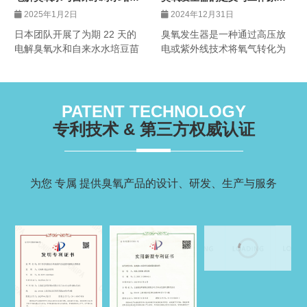
电解臭氧水与自来水对水培豆
臭氧发生器的定义与工作原理
苗生长影响的对比研究及农业
解析
2025年1月2日
2024年12月31日
应用前景
日本团队开展了为期 22 天的
臭氧发生器是一种通过高压放
电解臭氧水和自来水水培豆苗
电或紫外线技术将氧气转化为
对比研究，阐述了实验方法、
臭氧的设备，广泛应用于空气
结果，揭示了电解臭氧水在农
净化、水处理和食品保鲜等领
业中的变革潜力，不仅能促进
域。
豆苗生长，还能提升作物质
PATENT TECHNOLOGY
量、助力可持续农业，减少化
专利技术 & 第三方权威认证
学物质使用，为更健康作物和
环境带来希望
为您 专属 提供臭氧产品的设计、研发、生产与服务