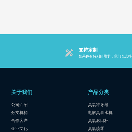
支持定制
如果你有特别的需求，我们也支持
定制
关于我们
产品分类
公司介绍
臭氧冲牙器
分支机构
电解臭氧水机
合作客户
臭氧漱口杯
企业文化
臭氧喷雾