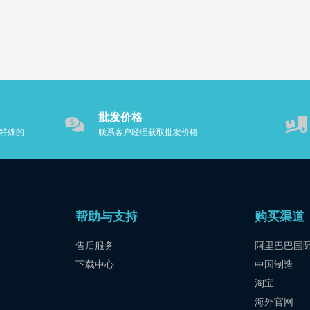
批发价格
特殊的
联系客户经理获取批发价格
帮助与支持
购买渠道
售后服务
阿里巴巴国
下载中心
中国制造
淘宝
海外官网