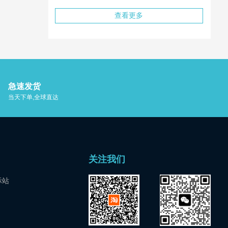
为：
价
查看更多
¥488.00。
格
为：
¥417.00。
急速发货
当天下单,全球直达
关注我们
际站