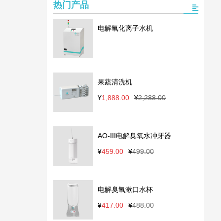
热门产品
电解氧化离子水机
果蔬清洗机
原
当
¥
1,888.00
¥
2,288.00
价
前
为：
价
¥2,288.00。
格
AO-III电解臭氧水冲牙器
为：
¥1,888.00。
原
当
¥
459.00
¥
499.00
价
前
为：
价
¥499.00。
格
电解臭氧漱口水杯
为：
¥459.00。
原
当
¥
417.00
¥
488.00
价
前