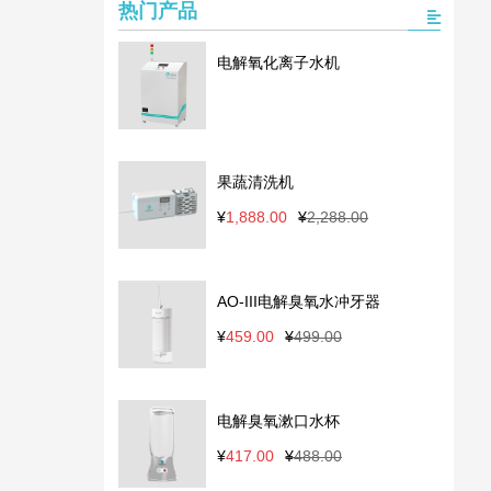
热门产品
电解氧化离子水机
果蔬清洗机
原
当
¥
1,888.00
¥
2,288.00
价
前
为：
价
¥2,288.00。
格
AO-III电解臭氧水冲牙器
为：
¥1,888.00。
原
当
¥
459.00
¥
499.00
价
前
为：
价
¥499.00。
格
电解臭氧漱口水杯
为：
¥459.00。
原
当
¥
417.00
¥
488.00
价
前