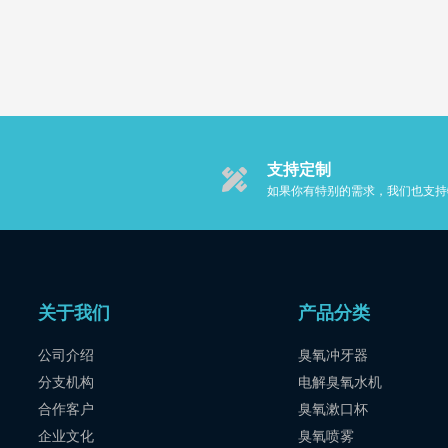
支持定制
如果你有特别的需求，我们也支持
定制
关于我们
产品分类
公司介绍
臭氧冲牙器
分支机构
电解臭氧水机
合作客户
臭氧漱口杯
企业文化
臭氧喷雾