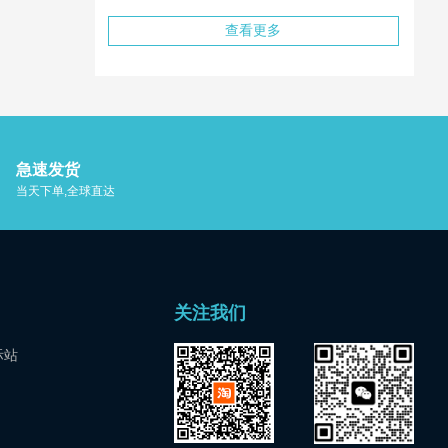
为：
价
查看更多
¥488.00。
格
为：
¥417.00。
急速发货
当天下单,全球直达
关注我们
际站