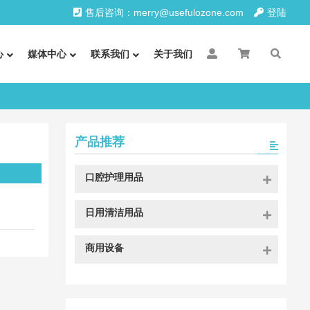
售后咨询：merry@usefulozone.com
登陆
心
媒体中心
联系我们
关于我们
产品推荐
口腔护理用品
日用清洁用品
商用设备