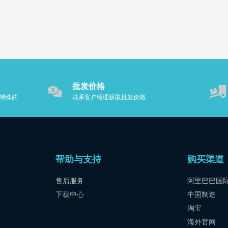
批发价格
特殊的
联系客户经理获取批发价格
帮助与支持
购买渠道
售后服务
阿里巴巴国
下载中心
中国制造
淘宝
海外官网