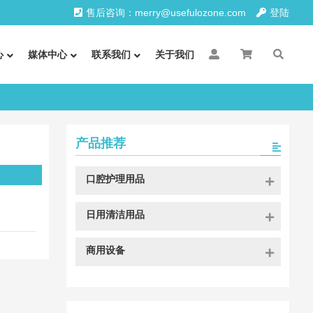
售后咨询：merry@usefulozone.com
登陆
心
媒体中心
联系我们
关于我们
产品推荐
口腔护理用品
日用清洁用品
商用设备