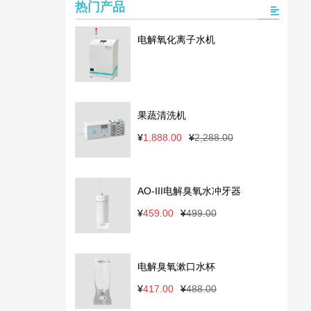
热门产品
电解氧化离子水机
果蔬清洗机
原
当
¥
1,888.00
¥
2,288.00
价
前
为：
价
¥2,288.00。
格
AO-III电解臭氧水冲牙器
为：
¥1,888.00。
原
当
¥
459.00
¥
499.00
价
前
为：
价
¥499.00。
格
电解臭氧漱口水杯
为：
¥459.00。
原
当
¥
417.00
¥
488.00
价
前