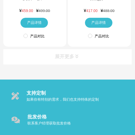
原
当
原
当
¥
¥
¥
¥
459.00
499.00
417.00
488.00
价
前
价
前
产品详情
为：
价
产品详情
为：
价
¥499.00。
格
¥488.00
格
为：
为：
产品对比
产品对比
¥459.00。
¥417.00
展开更多
产品类别
Product
支持定制
口腔护理用品
如果你有特别的需求，我们也支持特殊的定制
AO-III电解臭氧水冲牙器
批发价格
联系客户经理获取批发价格
电解臭氧漱口水杯