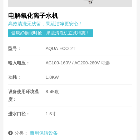
电解氧化离子水机
高效清洗无残留，果蔬洁净更安心！
健康好物限时抢，果蔬清洗机立减特惠！
型号：
AQUA-ECO-2T
输入电压：
AC100-160V / AC200-260V 可选
功耗：
1.8KW
设备使用环境温
8-45度
度：
进水口径：
1.5寸
分类：
商用保洁设备