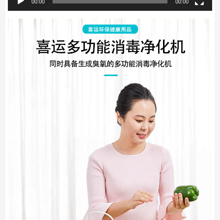
00:00
00:00