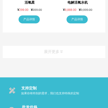
活氧星
电解活氧水机
原
当
原
当
¥
¥
¥
¥
299.00
399.00
8,888.00
9,999.00
价
前
价
前
产品详情
为：
价
产品详情
为：
价
¥399.00。
格
¥9,999.
格
为：
为：
¥299.00。
¥8,888.
展开更多
产品类别
Product
支持定制
口腔护理用品
如果你有特别的需求，我们也支持特殊的定制
AO-III电解臭氧水冲牙器
批发价格