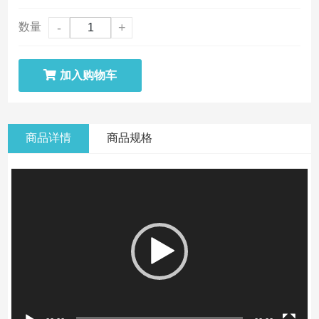
数量
-
+
加入购物车
商品详情
商品规格
视
频
播
放
器